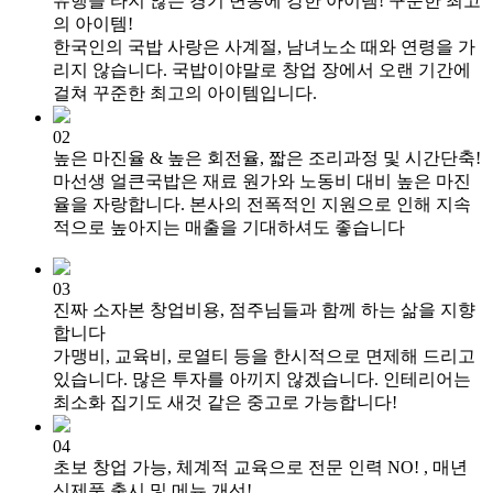
유행을 타지 않는 경기 변동에
강한 아이템! 꾸준한 최고
의 아이템!
한국인의 국밥 사랑은 사계절, 남녀노소 때와
연령을 가
리지 않습니다. 국밥이야말로 창업
장에서 오랜 기간에
걸쳐 꾸준한 최고의
아이템입니다.
02
높은 마진율 & 높은 회전율, 짧은
조리과정 및 시간단축!
마선생 얼큰국밥은 재료 원가와 노동비 대비 높은
마진
율을 자랑합니다. 본사의 전폭적인 지원으로
인해 지속
적으로 높아지는 매출을 기대하셔도
좋습니다
03
진짜 소자본 창업비용, 점주님들과
함께 하는 삶을 지향
합니다
가맹비, 교육비, 로열티 등을 한시적으로 면제해
드리고
있습니다. 많은 투자를 아끼지 않겠습니다.
인테리어는
최소화 집기도 새것 같은 중고로
가능합니다!
04
초보 창업 가능, 체계적 교육으로
전문 인력 NO! , 매년
신제품 출시
및 메뉴 개선!