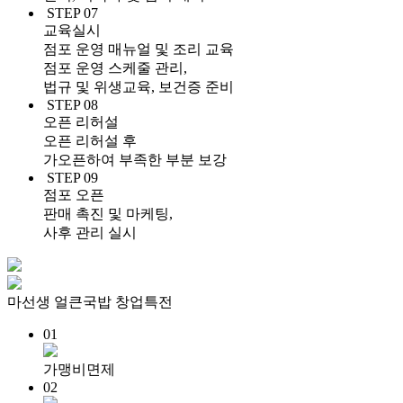
STEP 07
교육실시
점포 운영 매뉴얼 및 조리 교육
점포 운영 스케줄 관리,
법규 및 위생교육, 보건증 준비
STEP 08
오픈 리허설
오픈 리허설 후
가오픈하여 부족한 부분 보강
STEP 09
점포 오픈
판매 촉진 및 마케팅,
사후 관리 실시
마선생 얼큰국밥
창
업
특
전
01
가맹비면제
02