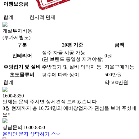
이행보증금
합계
한시적 면제
개설투자비용
(부가세별도)
구분
20평 기준
금액
점주 자율 시공 가능
인테리어
0원
(단 브랜드 통일성 지켜야함)
주방집기 및 설비
주방집기 및 설비 의탁자 등
자율구매가능
초도물류비
평수에 따라 상이
500만원
합계
약 500만원
1600-8350
언제든 문의 주시면 상세견적 드리겠습니다.
8월
현재까지 총
16,724명
의 예비창업자가 관심을 보여 주셨네
요!!
상담문의
1600-8350
온라인 문자 상담하기