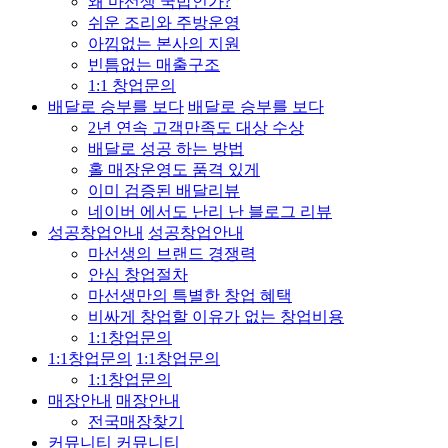
왜 마선생 국밥인가?
쉬운 조리와 주방운영
아낌없는 본사의 지원
빈틈없는 매출구조
1:1 창업문의
배달로 승부를 보다
배달로 승부를 보다
2년 연속 고객만족도 대상 수상
배달로 성공 하는 방법
홀 매장운영도 품격 있게
이미 검증된 배달리뷰
네이버 에서도 난리 난 블로그 리뷰
성공창업안내
성공창업안내
마선생의 브랜드 경쟁력
안심 창업절차
마선생만의 특별한 창업 혜택
비싸게 창업할 이유가 없는 창업비용
1:1창업문의
1:1창업문의
1:1창업문의
1:1창업문의
매장안내
매장안내
전국매장찾기
커뮤니티
커뮤니티