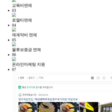
교육비면제
03
로열티면제
04
재계약비 면제
05
물류보증금 면제
06
온라인마케팅 지원
07